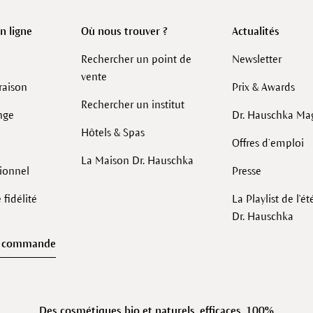
 ligne
Où nous trouver ?
Actualités
Rechercher un point de
Newsletter
vente
raison
Prix & Awards
Rechercher un institut
nge
Dr. Hauschka Ma
Hôtels & Spas
Offres d’emploi
La Maison Dr. Hauschka
sionnel
Presse
fidélité
La Playlist de l'é
Dr. Hauschka
e commande
Des
cosmétiques bio et naturels
, efficaces, 100%