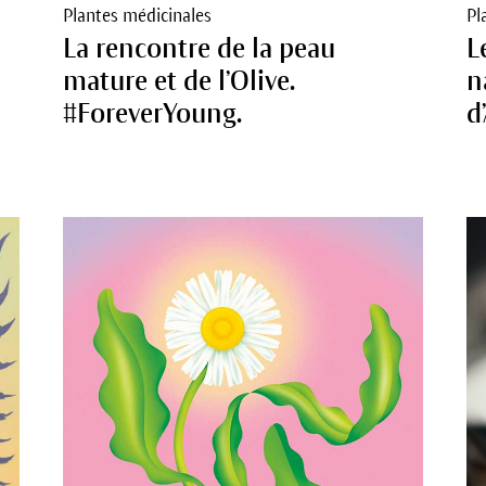
Plantes médicinales
Pl
La rencontre de la peau
L
mature et de l’Olive.
n
#ForeverYoung.
d