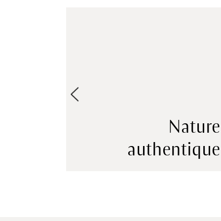
tions
Nature
sives
authentique