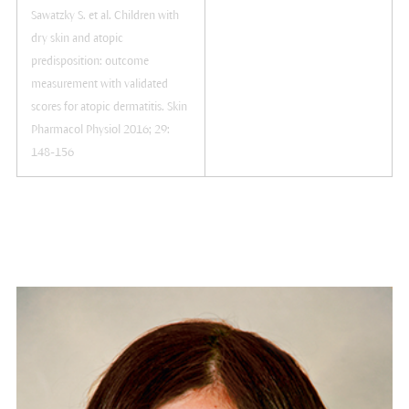
Sawatzky S. et al. Children with
dry skin and atopic
predisposition: outcome
measurement with validated
scores for atopic dermatitis. Skin
Pharmacol Physiol 2016; 29:
148-156