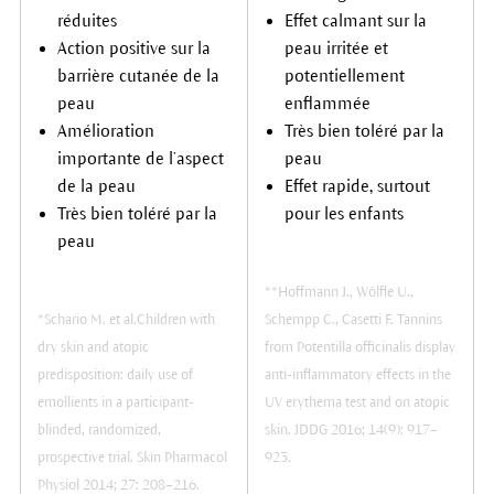
réduites
Effet calmant sur la
Action positive sur la
peau irritée et
barrière cutanée de la
potentiellement
peau
enflammée
Amélioration
Très bien toléré par la
importante de l’aspect
peau
de la peau
Effet rapide, surtout
Très bien toléré par la
pour les enfants
peau
**Hoffmann J., Wölfle U.,
*Schario M. et al.Children with
Schempp C., Casetti F. Tannins
dry skin and atopic
from Potentilla officinalis display
predisposition: daily use of
anti-inflammatory effects in the
emollients in a participant-
UV erythema test and on atopic
blinded, randomized,
skin. JDDG 2016; 14(9): 917–
prospective trial. Skin Pharmacol
923.
Physiol 2014; 27: 208–216.