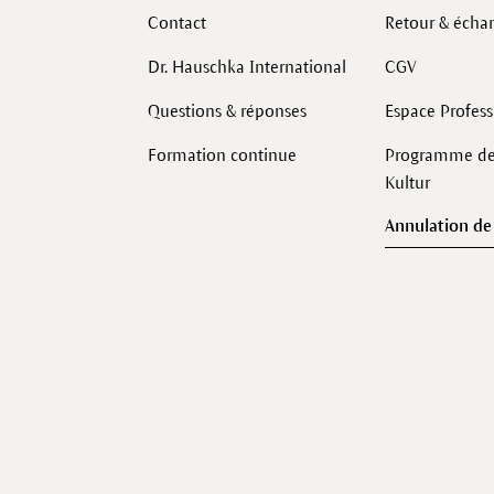
Contact
Retour & écha
Dr. Hauschka International
CGV
Questions & réponses
Espace Profes
Formation continue
Programme de 
Kultur
Annulation d
Facebook
Instagram
LinkedIn