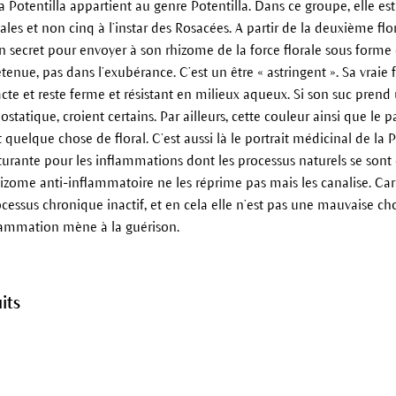
a Potentilla appartient au genre Potentilla. Dans ce groupe, elle es
les et non cinq à l’instar des Rosacées. A partir de la deuxième flo
son secret pour envoyer à son rhizome de la force florale sous form
retenue, pas dans l’exubérance. C’est un être « astringent ». Sa vrai
cte et reste ferme et résistant en milieux aqueux. Si son suc pre
mostatique, croient certains. Par ailleurs, cette couleur ainsi que le
quelque chose de floral. C’est aussi là le portrait médicinal de la P
ucturante pour les inflammations dont les processus naturels se sont
rhizome anti-inflammatoire ne les réprime pas mais les canalise. C
cessus chronique inactif, et en cela elle n’est pas une mauvaise cho
flammation mène à la guérison.
its