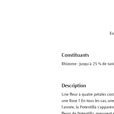
Eu
Constituants
Rhizome : jusqu’à 25 % de tanin
Description
Une fleur à quatre pétales cord
une Rose ? En tous les cas, un
l’année, la Potentilla s’appare
fleurs de Potentilla, mesurent