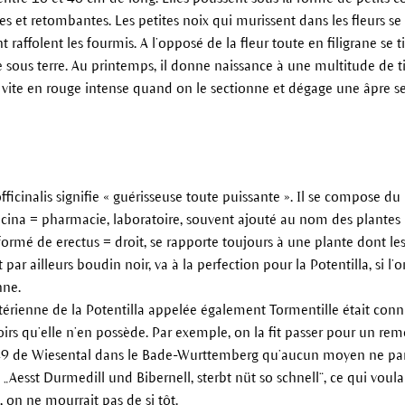
es et retombantes. Les petites noix qui murissent dans les fleurs s
 raffolent les fourmis. A l’opposé de la fleur toute en filigrane se t
 sous terre. Au printemps, il donne naissance à une multitude de t
ès vite en rouge intense quand on le sectionne et dégage une âpre s
icinalis signifie « guérisseuse toute puissante ». Il se compose du 
officina = pharmacie, laboratoire, souvent ajouté au nom des plante
, formé de erectus = droit, se rapporte toujours à une plante dont les
par ailleurs boudin noir, va à la perfection pour la Potentilla, si l
nne.
ctérienne de la Potentilla appelée également Tormentille était con
irs qu’elle n’en possède. Par exemple, on la fit passer pour un rem
9 de Wiesental dans le Bade-Wurttemberg qu’aucun moyen ne parv
 „Aesst Durmedill und Bibernell, sterbt nüt so schnell“, ce qui voul
, on ne mourrait pas de si tôt.