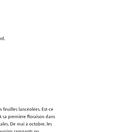
rd.
 feuilles lancéolées. Est-ce
A sa première floraison dans
tales. De mai à octobre, les
coussins rampants ou