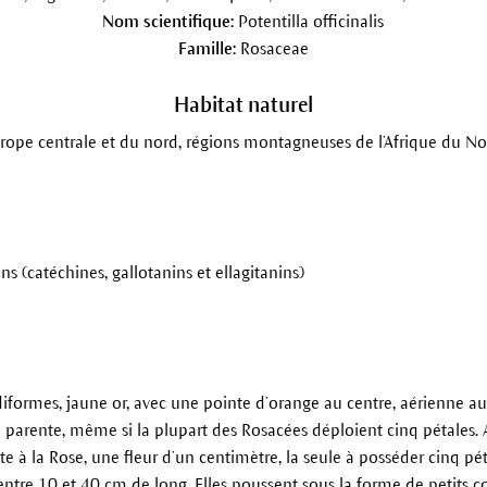
Nom scientifique:
Potentilla officinalis
Famille:
Rosaceae
Habitat naturel
rope centrale et du nord, régions montagneuses de l’Afrique du No
s (catéchines, gallotanins et ellagitanins)
iformes, jaune or, avec une pointe d’orange au centre, aérienne aux
e parente, même si la plupart des Rosacées déploient cinq pétales. 
nte à la Rose, une fleur d’un centimètre, la seule à posséder cinq pé
 entre 10 et 40 cm de long. Elles poussent sous la forme de petits 