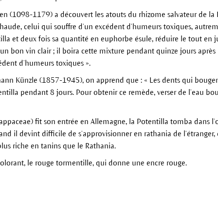
 (1098-1179) a découvert les atouts du rhizome salvateur de la Poten
chaude, celui qui souffre d’un excédent d’humeurs toxiques, autreme
la et deux fois sa quantité en euphorbe ésule, réduire le tout en j
d’un bon vin clair ; il boira cette mixture pendant quinze jours après
cédent d’humeurs toxiques ».
ohann Künzle (1857-1945), on apprend que : « Les dents qui bougent
entilla pendant 8 jours. Pour obtenir ce remède, verser de l’eau bou
ppaceae) fit son entrée en Allemagne, la Potentilla tomba dans l’o
d il devint difficile de s’approvisionner en rathania de l’étranger
plus riche en tanins que le Rathania.
 colorant, le rouge tormentille, qui donne une encre rouge.