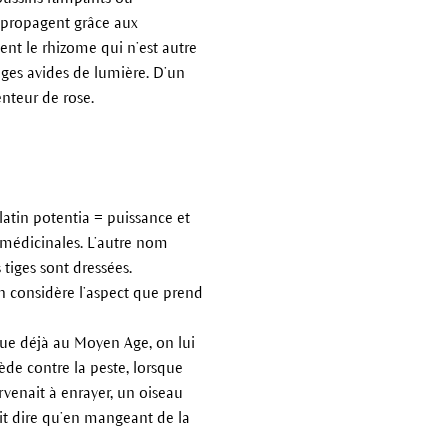
e propagent grâce aux
ient le rhizome qui n’est autre
iges avides de lumière. D’un
enteur de rose.
latin potentia = puissance et
s médicinales. L’autre nom
 tiges sont dressées.
’on considère l’aspect que prend
nue déjà au Moyen Age, on lui
ède contre la peste, lorsque
enait à enrayer, un oiseau
ait dire qu’en mangeant de la