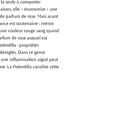
t la seule à comporter
raison, elle « économise » une
e de parfum de rose. Mais avant
e force est souterraine : même
nd une couleur rouge sang quand
 parfum de rose auquel est
otentilla : propriétés
 déréglés. Dans ce genre
ar une inflammation aiguë peut
se. La Potentilla canalise cette