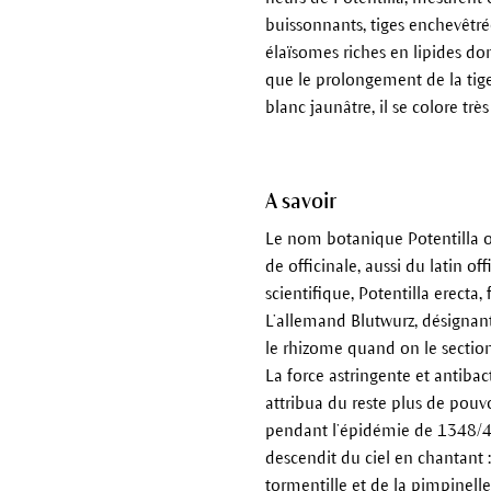
buissonnants, tiges enchevêtré
élaïsomes riches en lipides dont
que le prolongement de la tige
blanc jaunâtre, il se colore tr
A savoir
Le nom botanique Potentilla off
de officinale, aussi du latin 
scientifique, Potentilla erecta
L’allemand Blutwurz, désignant 
le rhizome quand on le sectio
La force astringente et antiba
attribua du reste plus de pouvo
pendant l’épidémie de 1348/4
descendit du ciel en chantant :
tormentille et de la pimpinelle