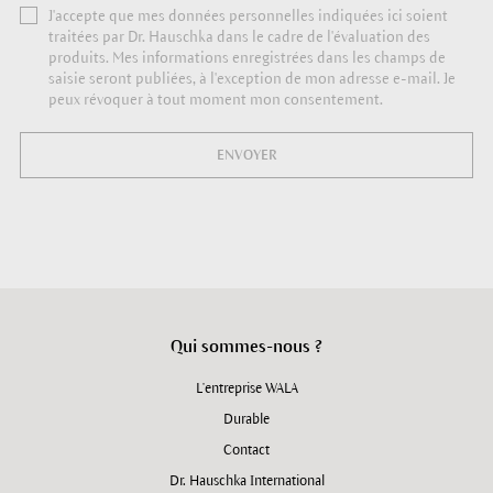
J'accepte que mes données personnelles indiquées ici soient
traitées par Dr. Hauschka dans le cadre de l'évaluation des
produits. Mes informations enregistrées dans les champs de
saisie seront publiées, à l'exception de mon adresse e-mail. Je
peux révoquer à tout moment mon consentement.
ENVOYER
Qui sommes-nous ?
L'entreprise WALA
Durable
Contact
Dr. Hauschka International