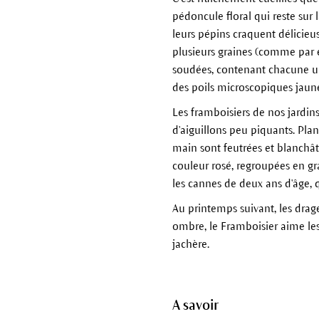
pédoncule floral qui reste sur 
leurs pépins craquent délicieu
plusieurs graines (comme par 
soudées, contenant chacune un 
des poils microscopiques jaunes
Les framboisiers de nos jardin
d'aiguillons peu piquants. Plan
main sont feutrées et blanchâtr
couleur rosé, regroupées en gr
les cannes de deux ans d'âge, q
Au printemps suivant, les drag
ombre, le Framboisier aime les de
jachère.
A savoir