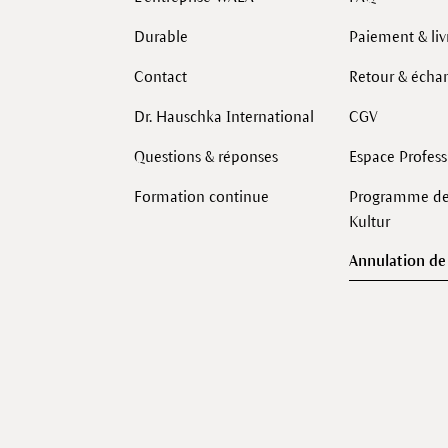
Durable
Paiement & liv
Contact
Retour & écha
Dr. Hauschka International
CGV
Questions & réponses
Espace Profes
Formation continue
Programme de 
Kultur
Annulation d
Facebook
Instagram
LinkedIn