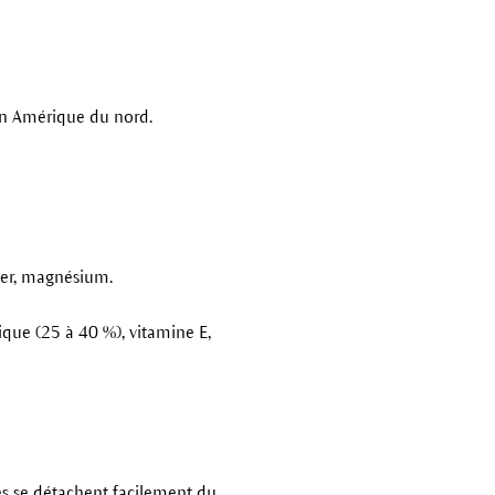
'en Amérique du nord.
 fer, magnésium.
ique (25 à 40 %), vitamine E,
les se détachent facilement du