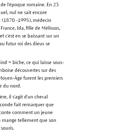
u de l'époque romaine. En 23
uel, nul ne sait encore
erc (1870 -1995), médecin
France, Ida, fille de Mélissos,
et c'est en se baissant sur un
 au futur roi des dieux se
nd = biche, ce qui laisse sous-
amboise découvertes sur des
 Moyen-Âge furent les premiers
ue du nord.
e, il s'agit d'un cheval
econde fait remarquer que
 raconte comment un jeune
en mange tellement que son
 souris.