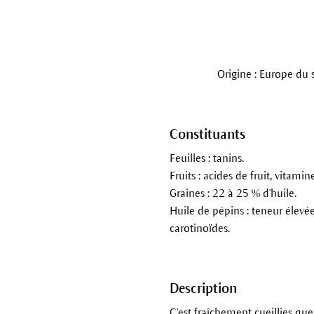
Origine : Europe du 
Constituants
Feuilles : tanins.
Fruits : acides de fruit, vita
Graines : 22 à 25 % d'huile.
Huile de pépins : teneur élevée
carotinoïdes.
Description
C'est fraîchement cueillies que