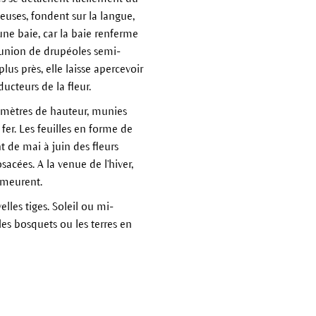
teuses, fondent sur la langue,
une baie, car la baie renferme
éunion de drupéoles semi-
s près, elle laisse apercevoir
ucteurs de la fleur.
x mètres de hauteur, munies
 fer. Les feuilles en forme de
t de mai à juin des fleurs
cées. A la venue de l'hiver,
t meurent.
les tiges. Soleil ou mi-
, les bosquets ou les terres en