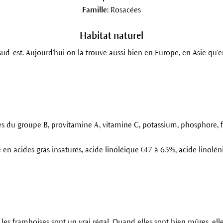
Famille:
Rosacées
Habitat naturel
sud-est. Aujourd'hui on la trouve aussi bien en Europe, en Asie qu
mines du groupe B, provitamine A, vitamine C, potassium, phosphore,
 en acides gras insaturés, acide linoléique (47 à 63%, acide linolén
 les framboises sont un vrai régal. Quand elles sont bien mûres, el