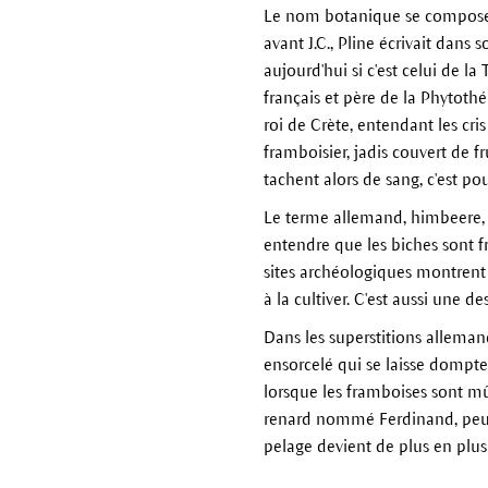
Le nom botanique se compose de
avant J.C., Pline écrivait dans
aujourd'hui si c'est celui de 
français et père de la Phytothéra
roi de Crète, entendant les cris
framboisier, jadis couvert de fr
tachent alors de sang, c'est pou
Le terme allemand, himbeere, d
entendre que les biches sont f
sites archéologiques montrent 
à la cultiver. C'est aussi une
Dans les superstitions allemand
ensorcelé qui se laisse dompt
lorsque les framboises sont m
renard nommé Ferdinand, peu p
pelage devient de plus en plus r