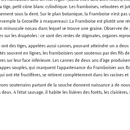
la tige, petit cône blanc cylindrique. Les framboises, veloutées et ju
sement sous la dent. Sur le plan botanique, la Framboise n'est pas 
exemple la Groseille à maquereau). La Framboise est plutôt une r
minuscule noyau dans lequel se trouve une graine. Observée de plu
 sur les drupéoles : ce sont des restes de stigmates, organes reprod
s ont des tiges, appelées aussi cannes, pouvant atteindre un à deu
tés souvent en lignes, les framboisiers sont soutenus par des fils de
es sur leur face inférieure. Les cannes de deux ans d'âge produisen
appes souples, qui marquent l'appartenance du Framboisier aux Rosa
ui ont été fructifères, se retirent complètement dans les racines e
eons souterrains partant de la souche donnent naissance à de nouvel
ux. A l'état sauvage, il habite les lisières des forêts, les clairières