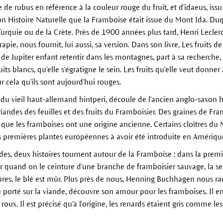
 rubus en référence à la couleur rouge du fruit, et d'idaeus, iss
 son Histoire Naturelle que la Framboise était issue du Mont Ida. Duq
la Turquie ou de la Crète. Près de 1900 années plus tard, Henri Lecl
pie, nous fournit, lui aussi, sa version. Dans son livre, Les fruits de 
 de Jupiter enfant retentir dans les montagnes, part à sa recherche, 
uits blancs, qu'elle s'égratigne le sein. Les fruits qu'elle veut donner
r cela qu'ils sont aujourd'hui rouges.
u vieil haut-allemand hintperi, découle de l'ancien anglo-saxon hi
riandes des feuilles et des fruits du Framboisier. Des graines de Fr
que les framboises ont une origine ancienne. Certains cloîtres du
 des premières plantes européennes à avoir été introduite en Amériq
es, deux histoires tournent autour de la Framboise : dans la premièr
er quand on le ceinture d'une branche de framboisier sauvage, la s
ûres, le blé est mûr. Plus près de nous, Henning Buchhagen nous
orté sur la viande, découvre son amour pour les framboises. Il 
oux. Il est précisé qu'à l'origine, les renards étaient gris comme les