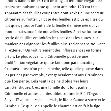
étroites bandes de 150 cm de long au retombé élégant. Sa
croissance buissonnante qui peut atteindre 120 cm fait
apparaître des feuilles coupantes dont s’exhale une senteur
citronnée au frotter. La base des feuilles est plus épaisse du
fait que s’y trouve l’antre de la feuille dernière née qui va
donner naissance à de nouvelles feuilles. Ainsi se forme un
cercle de feuilles emboîtées les unes dans les autres, à la
manière des oignons : les feuilles plus anciennes se trouvent
à l’extérieur. On voit rarement des inflorescences en forme
d’épis. Le plus souvent, la Citronnelle possède une
prolifération végétative qui se fait donc par marcottage
(stolons). Lorsqu’on parle d’herbe, telle qu’elle pousse dans
les prairies par exemple, c’est généralement aux Graminées
que l’on pense. Cela vaut la peine d’observer leurs
caractéristiques. C’est une famille dont font partie la
Citronnelle et autres plantes utiles comme le Blé, l’Orge, le
Seigle, l’Avoine, le Millet, le Maïs, le Riz, la Canne à sucre et le
Bambou. Ce que l’on appelle le chaume est en fait la tige