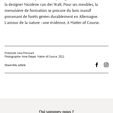
la designer Nicolene van der Walt. Pour ses meubles, la
menuisière de formation se procure du bois massif
provenant de forêts gérées durablement en Allemagne.
L’amour de la nature : une évidence, A Matter of Course.
Protocole: Julia Freymark
Photographie: Anne Deppe, Matter of Course, 2021
Partager s
Dr.
Share this article
Qui sommes-nous ?