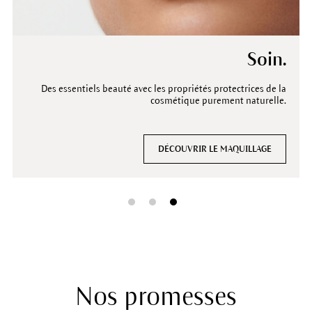
Couleur.
Nature.
Soin.
Des piments minéraux pour des couleurs riches et des looks
Des essentiels beauté avec les propriétés protectrices de la
Certifié 100 % cosmétique naturelle avec des plantes
médicinales, des huiles et des cires.
cosmétique purement naturelle.
éclatants.
DÉCOUVRIR LE MAQUILLAGE
DÉCOUVRIR LE MAQUILLAGE
DÉCOUVRIR LE MAQUILLAGE
Nos promesses