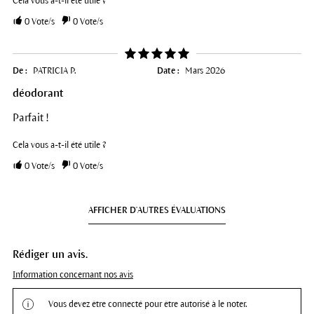
Cela vous a-t-il été utile ?
0
Vote/s
0
Vote/s
De :
PATRICIA P.
Date :
Mars 2026
déodorant
Parfait !
Cela vous a-t-il été utile ?
0
Vote/s
0
Vote/s
AFFICHER D'AUTRES ÉVALUATIONS
Rédiger un avis.
Information concernant nos avis
Vous devez être connecté pour être autorisé à le noter.