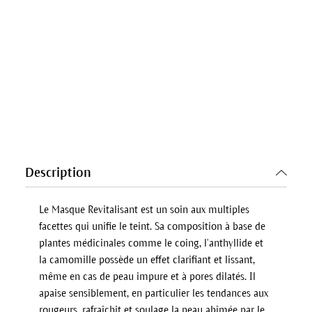
Description
Le Masque Revitalisant est un soin aux multiples
facettes qui unifie le teint. Sa composition à base de
plantes médicinales comme le coing, l’anthyllide et
la camomille possède un effet clarifiant et lissant,
même en cas de peau impure et à pores dilatés. Il
apaise sensiblement, en particulier les tendances aux
rougeurs, rafraîchit et soulage la peau abîmée par le