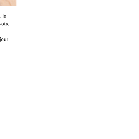
, le
votre
jour