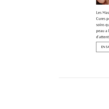
Les Mas
Cures pe
soins q
peau a 
d’attent
EN S