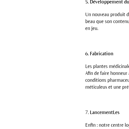
5. Développement du
Un nouveau produit do
beau que son contenu.
en jeu.
6. Fabrication
Les plantes médicinale
Afin de faire honneur 
conditions pharmaceuti
méticuleux et une pré
7. LancementLes
Enfin : notre centre l