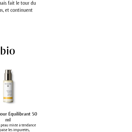
is fait le tour du
ux, et continuent
 bio
Jour Équilibrant 50
ml
la peau mixte à tendance
paise les impuretés,