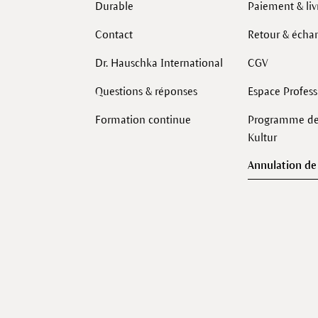
Durable
Paiement & liv
Contact
Retour & écha
Dr. Hauschka International
CGV
Questions & réponses
Espace Profes
Formation continue
Programme de 
Kultur
Annulation d
Facebook
Instagram
LinkedIn