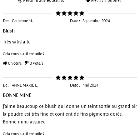
Revoir d'autres achats
Mes avis publiés
De :
Catherine M.
Date :
Septembre 2024
Blush
Très satisfaite
Cela vous a-t-il été utile ?
0
Vote/s
0
Vote/s
De :
ANNE MARIE L.
Date :
Mai 2024
BONNE MINE
j'aime beaucoup ce blush qui donne un teint sortie au grand air
la poudre est très fine et contient de fins pigments dorés.
Bonne mine assurée
Cela vous a-t-il été utile ?