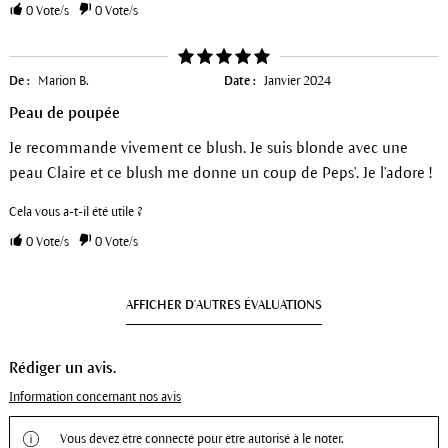
0
Vote/s
0
Vote/s
De :
Marion B.
Date :
Janvier 2024
Peau de poupée
Je recommande vivement ce blush. Je suis blonde avec une
peau Claire et ce blush me donne un coup de Peps'. Je l'adore !
Cela vous a-t-il été utile ?
0
Vote/s
0
Vote/s
AFFICHER D'AUTRES ÉVALUATIONS
Rédiger un avis.
Information concernant nos avis
Vous devez être connecté pour être autorisé à le noter.