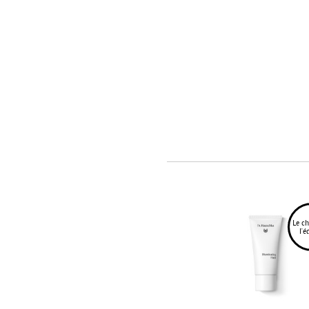
Le ch
l'é