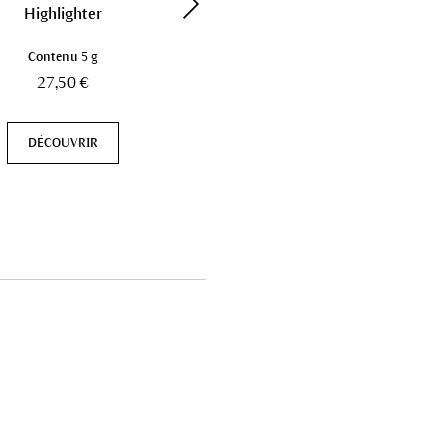
Highlighter
Fond de Teint
Contenu
5 g
Contenu
30 ml
27,50 €
32,00 €
DÉCOUVRIR
DÉCOUVRIR