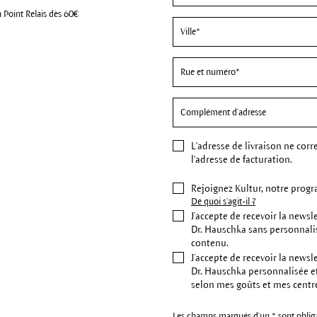
n Point Relais dès 60€
L'
adresse de livraison
ne corr
l'adresse de facturation.
Rejoignez Kultur, notre progr
De quoi s'agit-il ?
J’accepte de recevoir la newsl
Dr. Hauschka sans personnali
contenu.
J’accepte de recevoir la newsl
Dr. Hauschka personnalisée e
selon mes goûts et mes centre
Les champs marqués d'un * sont obliga