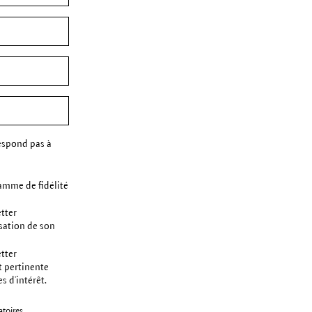
espond pas à
amme de fidélité
etter
sation de son
etter
t pertinente
s d’intérêt.
toires.