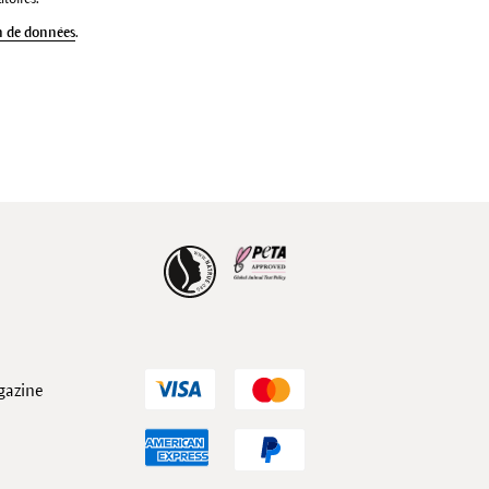
n de données
.
gazine