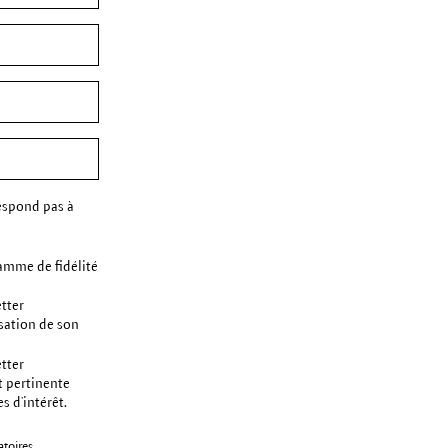
espond pas à
amme de fidélité
etter
sation de son
etter
t pertinente
s d’intérêt.
toires.