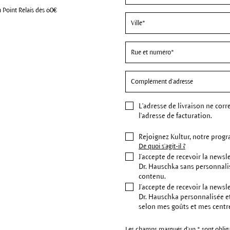
n Point Relais dès 60€
L'
adresse de livraison
ne corr
l'adresse de facturation.
Rejoignez Kultur, notre progr
De quoi s'agit-il ?
J’accepte de recevoir la newsl
Dr. Hauschka sans personnali
contenu.
J’accepte de recevoir la newsl
Dr. Hauschka personnalisée e
selon mes goûts et mes centre
Les champs marqués d'un * sont obliga