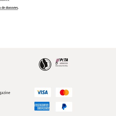
n de données
.
gazine