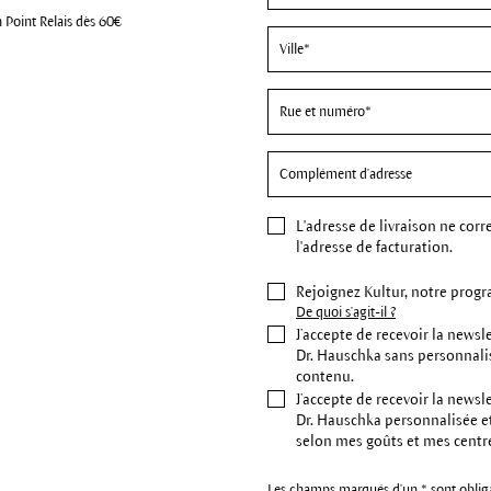
n Point Relais dès 60€
L'
adresse de livraison
ne corr
l'adresse de facturation.
Rejoignez Kultur, notre progr
De quoi s'agit-il ?
J’accepte de recevoir la newsl
Dr. Hauschka sans personnali
contenu.
J’accepte de recevoir la newsl
Dr. Hauschka personnalisée e
selon mes goûts et mes centre
Les champs marqués d'un * sont obliga