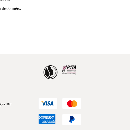
n de données
.
gazine