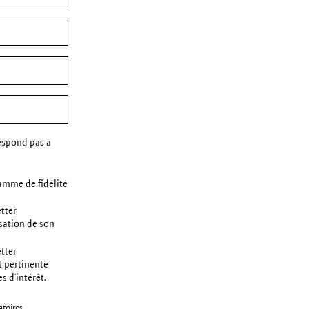
espond pas à
amme de fidélité
etter
sation de son
etter
t pertinente
s d’intérêt.
toires.